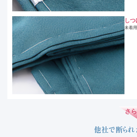
しつ
未着
さら
他社で断られ