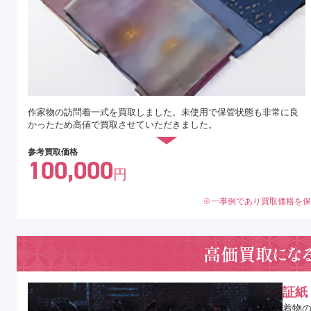
作家物の訪問着一式を買取しました。未使用で保管状態も非常に良
かったため高値で買取させていただきました。
参考買取価格
100,000
円
一事例であり買取価格を保
高価買取になる
証紙
着物