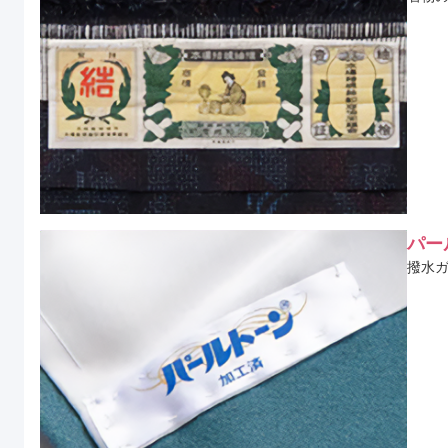
パー
撥水