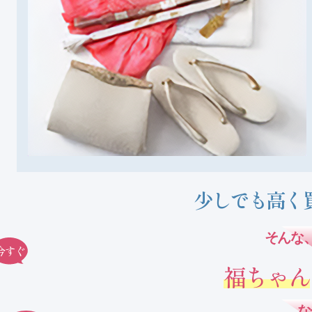
少しでも高く
そんな
今すぐ
福ちゃん
な