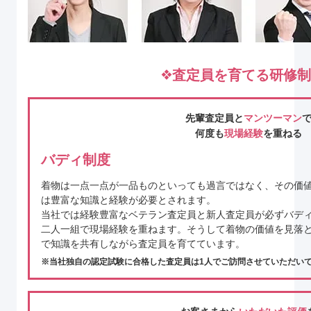
査定員を育てる研修制
先輩査定員と
マンツーマン
何度も
現場経験
を重ねる
バディ制度
着物は一点一点が一品ものといっても過言ではなく、その価
は豊富な知識と経験が必要とされます。
当社では経験豊富なベテラン査定員と新人査定員が必ずバデ
二人一組で現場経験を重ねます。そうして着物の価値を見落
で知識を共有しながら査定員を育てています。
当社独自の認定試験に合格した査定員は1人でご訪問させていただい