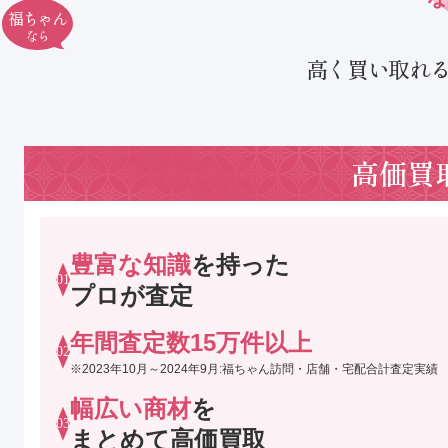
福ちゃん
なら
高く買い取れ
高価買
豊富な知識
を持った
プロが査定
年間査定数15万件以上
2023年10月～2024年9月:
福ちゃん訪問・店舗・宅配合計査定実績
幅広い商材
を
まとめて高価買取