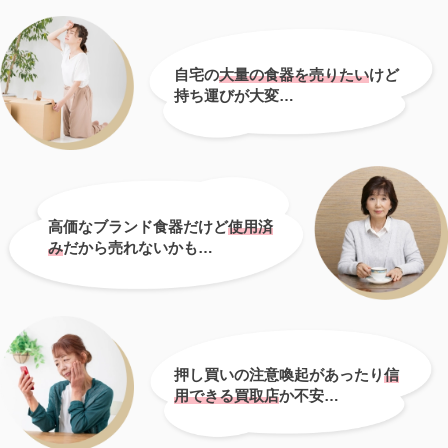
自宅の
大量の食器を売りたい
けど
持ち運びが大変…
高価なブランド食器だけど
使用済
み
だから売れないかも…
押し買いの注意喚起があったり
信
用できる買取店
か不安…