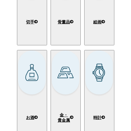
切手
骨董品
絵画
金・
お酒
時計
貴金属