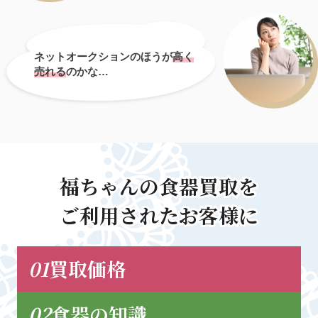
ネットオークションのほうが
高く
売れる
のかな…
福ちゃんの食器買取を
福ちゃんの食器買取を
ご利用された
ご利用された
お客様に
お客様に
01
買取価格
02
食器の知識