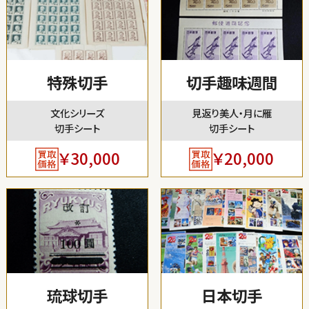
特殊切手
切手趣味週間
文化シリーズ
見返り美人・月に雁
切手シート
切手シート
￥30,000
￥20,000
琉球切手
日本切手